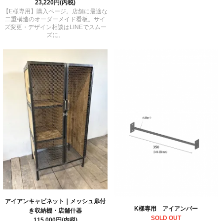
23,220円(内税)
【E様専用】購入ページ。店舗に最適な
二重構造のオーダーメイド看板。サイ
ズ変更・デザイン相談はLINEでスムー
ズに。
アイアンキャビネット｜メッシュ扉付
K様専用 アイアンバー
き収納棚・店舗什器
SOLD OUT
115,000円(内税)