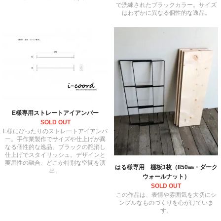
で洗練されたブラックカラー。サイズ
はわずかに異なる個性的な逸品。
E様専用ストレートアイアンバー
SOLD OUT
E様にぴったりのストレートアイアンバ
ー。手作業製作でサイズや仕上げが異
なる個性的な逸品。ブラックの艶消し
仕上げでスタイリッシュ。デザインと
実用性の融合、どこか特別な空間を演
はる様専用 棚板3枚（850㎜・ダーク
出。
ウォールナット）
SOLD OUT
この作品は、表情や雰囲気を大切にシ
ンプルなものづくりを心がけていま
す。