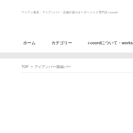
アイアン家具・アイアンバー・店舗什器のオーダーメイド専門店 i-coord
ホーム
カテゴリー
i-coordについて・works
TOP
>
アイアンバー/真鍮バー