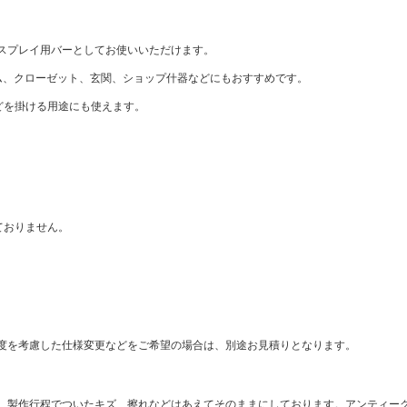
スプレイ用バーとしてお使いいただけます。
ーム、クローゼット、玄関、ショップ什器などにもおすすめです。
どを掛ける用途にも使えます。
ておりません。
度を考慮した仕様変更などをご希望の場合は、別途お見積りとなります。
。製作行程でついたキズ、擦れなどはあえてそのままにしております。アンティー