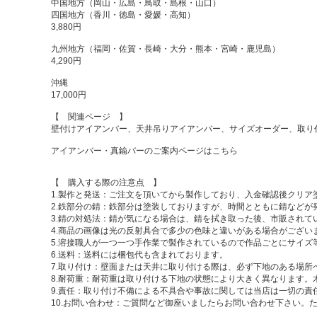
中国地方（岡山・広島・鳥取・島根・山口）
四国地方（香川・徳島・愛媛・高知）
3,880円
九州地方（福岡・佐賀・長崎・大分・熊本・宮崎・鹿児島）
4,290円
沖縄
17,000円
【 関連ページ 】
壁付けアイアンバー、天井吊りアイアンバー、サイズオーダー、取り
アイアンバー・真鍮バーのご案内ページはこちら
【 購入する際の注意点 】
1.製作と発送：ご注文を頂いてから製作しており、入金確認後クリア
2.鉄部分の錆：鉄部分は塗装しておりますが、時間とともに錆などが
3.錆の対処法：錆が気になる場合は、錆を拭き取った後、市販され
4.商品の画像は光の反射具合で多少の色味と違いがある場合がござい
5.溶接職人が一つ一つ手作業で製作されているので作品ごとにサイ
6.送料：送料には梱包代も含まれております。
7.取り付け：壁面または天井に取り付ける際は、必ず下地のある場所
8.耐荷重：耐荷重は取り付ける下地の状態により大きく異なります
9.責任：取り付け不備による不具合や事故に関しては当店は一切の責
10.お問い合わせ：ご質問など御座いましたらお問い合わせ下さい。