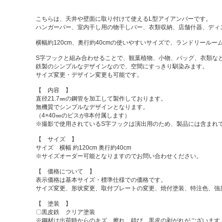
こちらは、天井や壁面に取り付けて使えるL型アイアンバーです。
ハンガーバー、室内干し用の物干しバー、衣類収納、店舗什器、ディ
横幅約120cm、奥行約40cmの使いやすいサイズで、ランドリール
S字フックと組み合わせることで、観葉植物、小物、バッグ、衣類な
鉄製のシンプルなデザインなので、空間にすっきり馴染みます。
サイズ変更・デザイン変更も可能です。
【 内容 】
直径21.7㎜の鋼管を加工して製作しております。
無機質でシンプルなデザインとなります。
（4×40㎜のビスが8本付属します）
※撮影で使用されているS字フックは演出用のため、製品には含まれ
【 サイズ 】
サイズ 横幅 約120cm 奥行約40cm
※サイズオーダー可能となりますのでお問い合わせください。
【 価格について 】
表示価格は基本サイズ・標準仕様での価格です。
サイズ変更、形状変更、取付プレートの変更、焼付塗装、特注色、強
【 塗装 】
〇黒皮鉄 クリア塗装
※鋼材は出荷時からのキズ、擦れ、錆び、黒皮の剥がれがございます