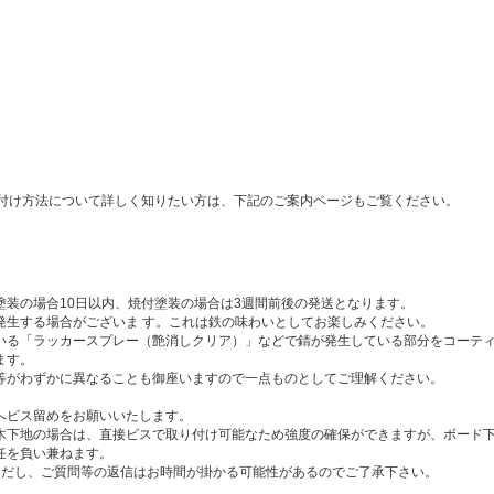
付け方法について詳しく知りたい方は、下記のご案内ページもご覧ください。
塗装の場合10日以内、焼付塗装の場合は3週間前後の発送となります。
発生する場合がございま す。これは鉄の味わいとしてお楽しみください。
ている「ラッカースプレー（艶消しクリア）」などで錆が発生している部分をコーテ
ます。
ズ等がわずかに異なることも御座いますので一点ものとしてご理解ください。
へビス留めをお願いいたします。
。木下地の場合は、直接ビスで取り付け可能なため強度の確保ができますが、ボード
任を負い兼ねます。
ただし、ご質問等の返信はお時間が掛かる可能性があるのでご了承下さい。