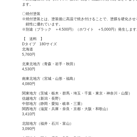
ます。
〇焼付塗装
※焼付塗装とは、塗装後に高温で焼き付けることで、塗膜を硬化させ
錆性に優れています。
※別途（ブラック ＋4.500円）（ホワイト ＋5,000円）発生します
【 送料 】
Dタイプ 180サイズ
北海道
5,760円
北東北地方（青森・岩手・秋田）
4,530円
南東北地方（宮城・山形・福島）
4,080円
関東地方（茨城・栃木・群馬・埼玉・千葉・東京・神奈川・山梨）
信越地方（新潟・長野）
中部地方（静岡・愛知・岐阜・三重）
関西地方（滋賀・兵庫・奈良・京都・大阪・和歌山）
3,410円
北陸地方（福井・石川・富山）
3,090円