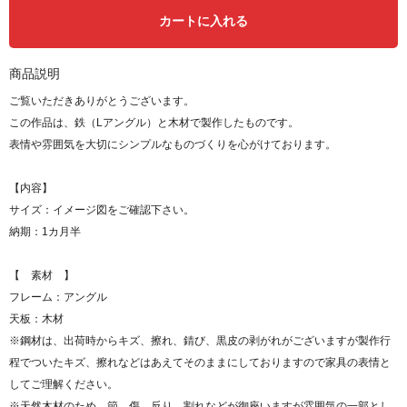
カートに入れる
商品説明
ご覧いただきありがとうございます。
この作品は、鉄（Lアングル）と木材で製作したものです。
表情や雰囲気を大切にシンプルなものづくりを心がけております。
【内容】
サイズ：イメージ図をご確認下さい。
納期：1カ月半
【 素材 】
フレーム：アングル
天板：木材
※鋼材は、出荷時からキズ、擦れ、錆び、黒皮の剥がれがございますが製作行
程でついたキズ、擦れなどはあえてそのままにしておりますので家具の表情と
してご理解ください。
※天然木材のため 節 傷 反り 割れなどが御座いますが雰囲気の一部とし