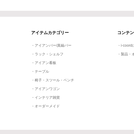
アイテムカテゴリー
コンテン
・アイアンバー/真鍮バー
・i-coor
・ラック・シェルフ
・製品・
・アイアン看板
・テーブル
・椅子・スツール・ベンチ
・アイアンワゴン
・インテリア雑貨
・オーダーメイド