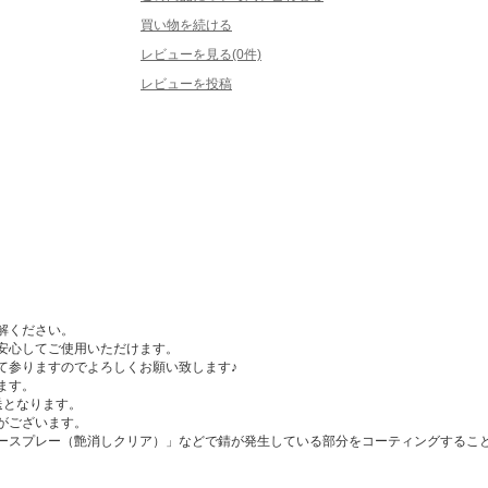
買い物を続ける
レビューを見る(0件)
レビューを投稿
解ください。
安心してご使用いただけます。
て参りますのでよろしくお願い致します♪
ます。
送となります。
がございます。
ースプレー（艶消しクリア）」などで錆が発生している部分をコーティングするこ