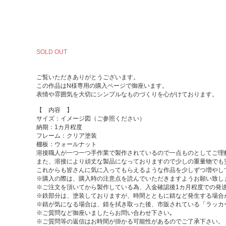
SOLD OUT
ご覧いただきありがとうございます。
この作品はN様専用の購入ページで御座います。
表情や雰囲気を大切にシンプルなものづくりを心がけております。
【 内容 】
サイズ：イメージ図（ご参照ください）
納期：1カ月程度
フレーム：クリア塗装
棚板：ウォールナット
溶接職人が一つ一つ手作業で製作されているので一点ものとしてご理
また、溶接により頑丈な製品になっておりますので少しの重量物でも
これからも皆さんに気に入ってもらえるような作品を少しずつ増やし
※購入の際は、購入時の注意点を読んでいただきますようお願い致し
※ご注文を頂いてから製作している為、入金確認後1カ月程度での発
※鉄部分は、塗装しておりますが、時間とともに錆など発生する場合
※錆が気になる場合は、錆を拭き取った後、市販されている「ラッカ
※ご質問など御座いましたらお問い合わせ下さい｡
※ご質問等の返信はお時間が掛かる可能性があるのでご了承下さい。