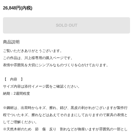
26,848円(内税)
SOLD OUT
商品説明
ご覧いただきありがとうございます。
この作品は、川上様専用の購入ページです。
表情や雰囲気を大切にシンプルなものづくりを心がけております。
【 内容 】
サイズ内容は添付イメージ図をご確認ください。
納期：2週間程度
※鋼材は、出荷時からキズ、擦れ、錆び、黒皮の剥がれがございますが製作行
程でついたキズ、擦れなどはあえてそのままにしておりますので家具の表情と
してご理解ください。
※天然木材のため 節 傷 反り 割れなどが御座いますが雰囲気の一部とし